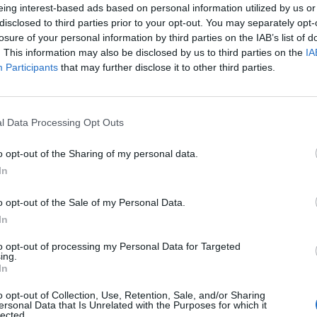
eing interest-based ads based on personal information utilized by us or
α, ο ΤΟΡΕΝΕ δημοσιεύει την αποτίμηση της εβδομάδας 
disclosed to third parties prior to your opt-out. You may separately opt-
losure of your personal information by third parties on the IAB’s list of
 απόφαση του Δικαστηρίου της Ευρωπαϊκής Ένωσης για
. This information may also be disclosed by us to third parties on the
IA
τομα. Πιο συγκεκριμένα, το ανώτατο δικαστήριο της ΕΕ
Participants
that may further disclose it to other third parties.
-μέλη οφείλουν να αναγνωρίζουν το όνομα και την τα
ουν κατοχυρωθεί σε άλλα κράτη-μέλη. Μάλιστα, οι δικ
τό το δικαίωμα των διεμφυλικών πολιτών της ΕΕ με τη
l Data Processing Opt Outs
ύθερης μετακίνησης. Η απόφαση αυτή είναι ιδιαίτερα ση
o opt-out of the Sharing of my personal data.
 πολίτες της Ρουμανίας, η οποία έχει επανειλημμένα κα
In
ά δικαστήρια για την πολιτική της, αλλά και της ΕΕ ευρ
τη υιοθετούν νόμους που περιορίζουν τα δικαιώματα τ
o opt-out of the Sale of my Personal Data.
πολιτών.
In
ει
η συνεχιζόμενη και εντεινόμενη σύγκρουση στη Μέσ
to opt-out of processing my Personal Data for Targeted
ing.
τά τις επιθέσεις της 7ης Οκτωβρίου, η βία μεταξύ του Ι
In
υ φαίνεται να κλιμακώνεται, έχοντας προκαλέσει δεκάδ
o opt-out of Collection, Use, Retention, Sale, and/or Sharing
ξαπλωθεί σε περισσότερες χώρες. Παράλληλα, η διεθνής
ersonal Data that Is Unrelated with the Purposes for which it
lected.