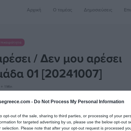
Αρχική
Ο τομέας
Δημοσιεύσεις
Επι
Επικαιρότητα
ρέσει / Δεν μου αρέσει
άδα 01 [20241007]
1 Min
segreece.com -
Do Not Process My Personal Information
Μου αρέσει / Δεν μου αρέσει
to opt-out of the sale, sharing to third parties, or processing of your per
formation for targeted advertising by us, please use the below opt-out s
Εβδομάδα 01 [20240928-20241004]
r selection. Please note that after your opt-out request is processed y