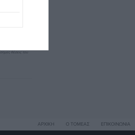
ς
 για τις
ται πλέον
την
 ισορροπίες
σημες θέσεις του
ΑΡΧΙΚΗ
Ο ΤΟΜΕΑΣ
ΕΠΙΚΟΙΝΩΝΙΑ