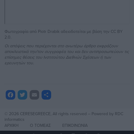
Φωτογραφία
από Piotr Drabik αδειοδοτείται με βάση την
CC BY
2.0
.
Οι απόψεις που περιέχονται στο ανωτέρω άρθρο εκφράζουν
αποκλειστικά την/τον συγγραφέα του και δεν αντιπροσωπεύουν τις
επίσημες θέσεις του Ινστιτούτου Διεθνών Σχέσεων ή των
ερευνητών του.
acebook
Twitter
Μοιραστείτε
Email
© 2026 CERESEGREECE, All rights reserved – Powered by
RDC
informatics
ΑΡΧΙΚΗ
Ο ΤΟΜΕΑΣ
ΕΠΙΚΟΙΝΩΝΙΑ