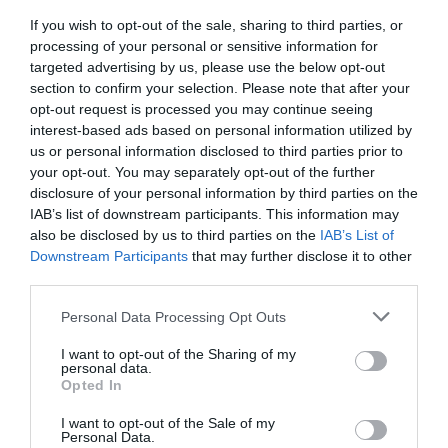
συμπεριλαμβανομένων και συχνότερων ελέγχων του ιστορικού
If you wish to opt-out of the sale, sharing to third parties, or
των κατόχων όπλων. Το γεγονός αυτό σίγουρα δεν μπορεί να
processing of your personal or sensitive information for
ανατρέψει την υφιστάμενη κατάσταση, είναι όμως θετικό διότι η
targeted advertising by us, please use the below opt-out
Σερβία έχει ένα από τα υψηλότερα ποσοστά οπλοκατοχής στην
section to confirm your selection. Please note that after your
Ευρώπη. Σε αυτή τη συνθήκη, η κυβέρνηση πήρε θέση και
opt-out request is processed you may continue seeing
δημιούργησε αυστηρότερο νομικό πλαίσιο προκειμένου να
εμποδίσει την επανάληψη τέτοιων δυστυχημάτων.
interest-based ads based on personal information utilized by
us or personal information disclosed to third parties prior to
your opt-out. You may separately opt-out of the further
Μου αρέσει ότι στις 3 Μάϊου ο Γενικός Γραμματέας του ΟΗΕ,
disclosure of your personal information by third parties on the
Antonio Guterres, έθιξε το ζήτημα της ελευθεροτυπίας. Με
IAB’s list of downstream participants. This information may
αφορμή την Παγκόσμια Ημέρα Ελευθερίας του Τύπου, διεθνείς
also be disclosed by us to third parties on the
IAB’s List of
οργανισμοί και δημοσιογραφικές ενώσεις εξέφρασαν τις ανησυχίες
τους για τους εκφοβισμούς, τις φυλακίσεις, και τις δολοφονίες
Downstream Participants
that may further disclose it to other
δημοσιογράφων. Σύμφωνα με τους Δημοσιογράφους Χωρίς
third parties.
Σύνορα (RSF), 55 δημοσιογράφοι και τέσσερις συνεργάτες μέσων
ενημέρωσης σκοτώθηκαν κατά την άσκηση των καθηκόντων τους
Personal Data Processing Opt Outs
το 2022 παγκοσμίως. Επίσης, πρόβλημα αποτελεί και η
χειραγώγηση του κοινού, μέσα από δημοσιογράφους
I want to opt-out of the Sharing of my
personal data.
εξαρτημένους από τις κυβερνήσεις. Σήμερα, η προστασία και η
Opted In
προώθηση ανεξάρτητων, ελεύθερων, και πλουραλιστικών μέσων
ενημέρωσης αποτελεί αναγκαιότητα.
I want to opt-out of the Sale of my
Personal Data.