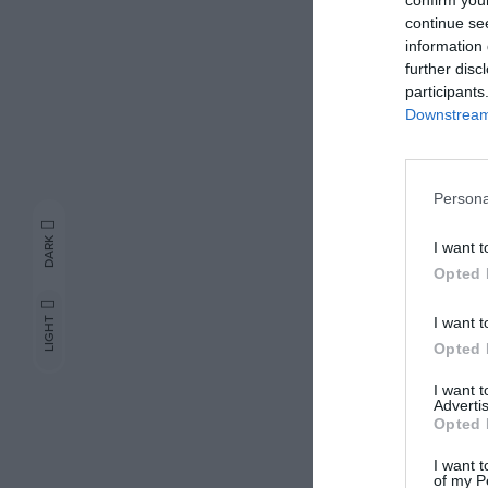
όπως η συνεργ
continue se
Ανατολής.
information 
Διαβάστε το π
further disc
participants
Downstream 
Persona
DARK
I want t
Opted 
I want t
LIGHT
Opted 
I want 
Advertis
Opted 
I want t
of my P