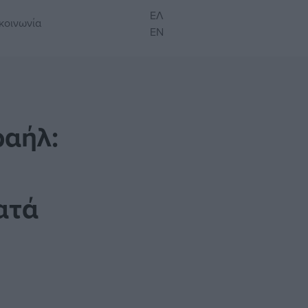
ΕΛ
κοινωνία
EN
ραήλ:
ατά