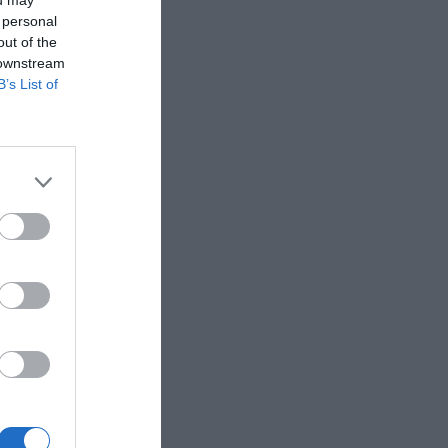
ιοχή της Μέσης
 personal
out of the
 downstream
B’s List of