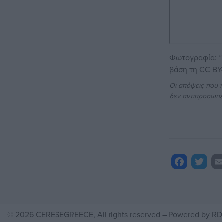
Φωτογραφία: “
βάση τη
CC BY
Οι απόψεις που 
δεν αντιπροσωπε
Facebook
Twitte
Μοι
Em
© 2026 CERESEGREECE, All rights reserved – Powered by
RD