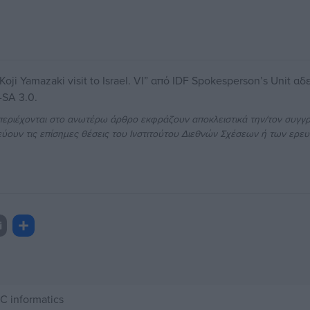
Koji Yamazaki visit to Israel. VI
” από IDF Spokesperson’s Unit αδε
-SA 3.0
.
περιέχονται στο ανωτέρω άρθρο εκφράζουν αποκλειστικά την/τον συγγρ
ύουν τις επίσημες θέσεις του Ινστιτούτου Διεθνών Σχέσεων ή των ερευ
r
ραστείτε
ail
C informatics