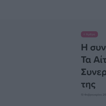
Άρθρα
Η συν
Τα Αί
Συνερ
της
13 Φεβρουαρίου 2