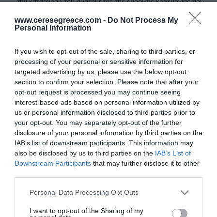
την κατάργηση του συστήματος της ανδρικής κηδεμονίας που
επικρατεί στη χώρα
www.ceresegreece.com -
Do Not Process My
Ο εκτοπισμός κατοίκων από την Jeddah της Σαουδικής Αραβίας
Personal Information
και ο επανασχεδιασμός της πόλης: ποιά ζητήματα εγείρονται και
η τυπολογία των σύγχρονων πόλεων
If you wish to opt-out of the sale, sharing to third parties, or
Διαβάστε το πλήρες δελτίο:
processing of your personal or sensitive information for
targeted advertising by us, please use the below opt-out
section to confirm your selection. Please note that after your
opt-out request is processed you may continue seeing
interest-based ads based on personal information utilized by
us or personal information disclosed to third parties prior to
your opt-out. You may separately opt-out of the further
disclosure of your personal information by third parties on the
IAB’s list of downstream participants. This information may
also be disclosed by us to third parties on the
IAB’s List of
Downstream Participants
that may further disclose it to other
third parties.
Personal Data Processing Opt Outs
I want to opt-out of the Sharing of my