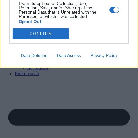
I want to opt-out of Collection, Use,
Retention, Sale, and/or Sharing of my
Personal Data that Is Unrelated with the
ΕΛ
Purposes for which it was collected.
EN
Opted Out
Αρχική
CONFIRM
Ο τομέας
Δημοσιεύσεις
Άρθρα
Εβδομαδιαία Επικαιρότητα
Data Deletion
Data Access
Privacy Policy
Αρχείο ΤΟΡΕΝΕ
Μηνιαία Δελτία
IR Podcast
Επικοινωνία