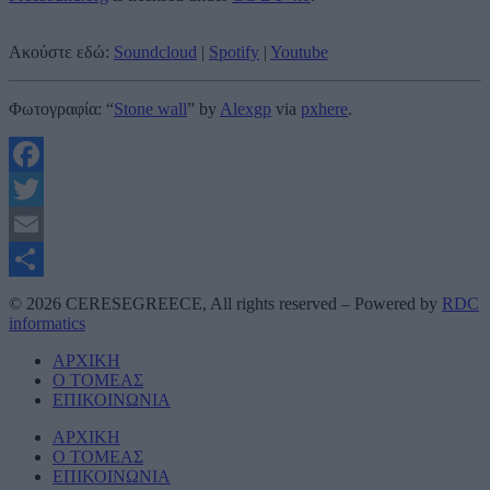
Ακούστε εδώ:
Soundcloud
|
Spotify
|
Youtube
Φωτογραφία: “
Stone wall
” by
Alexgp
via
pxhere
.
Facebook
Twitter
Email
Μοιραστείτε
© 2026 CERESEGREECE, All rights reserved – Powered by
RDC
informatics
ΑΡΧΙΚΗ
Ο ΤΟΜΕΑΣ
ΕΠΙΚΟΙΝΩΝΙΑ
ΑΡΧΙΚΗ
Ο ΤΟΜΕΑΣ
ΕΠΙΚΟΙΝΩΝΙΑ