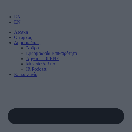
ΕΛ
EN
Αρχική
Ο τομέας
Δημοσιεύσεις
Άρθρα
Εβδομαδιαία Επικαιρότητα
Αρχείο ΤΟΡΕΝΕ
Μηνιαία Δελτία
IR Podcast
Επικοινωνία