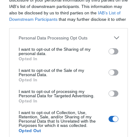
disclosure of your personal information by third parties on the
IAB’s list of downstream participants. This information may
Η πιο σημαντική εξέλιξη της εβδομάδας είναι
η
also be disclosed by us to third parties on the
IAB’s List of
συνάντηση του Ρώσου Προέδρου Vladimir Putin με
Downstream Participants
that may further disclose it to other
τον Ινδό Πρωθυπουργό Narendra Modi στο Νέο
third parties.
Δελχί στις 5 Δεκεμβρίου. Οι δύο ηγέτες εξέτασαν
τρόπους περαιτέρω ενίσχυσης της στρατηγικής
Personal Data Processing Opt Outs
συνεργασίας των χωρών τους, με έμφαση στη
I want to opt-out of the Sharing of my
διεύρυνση του εμπορίου, την ενεργειακή ασφάλεια,
personal data.
Opted In
και, τέλος, στην ανάπτυξη κοινών τεχνολογικά
προηγμένων αμυντικών προγραμμάτων. Η
I want to opt-out of the Sale of my
Personal Data.
συνάντηση αυτή θεωρείται κρίσιμη για τη
Opted In
διαμόρφωση των γεωπολιτικών ισορροπιών, καθώς
ενισχύει τον ρόλο της Ινδίας ως στρατηγικού
I want to opt-out of processing my
Personal Data for Targeted Advertising.
παράγοντα μεγάλης σημασίας, ενώ παρέχει στη
Opted In
Ρωσία σημαντική στήριξη σε μια περίοδο
I want to opt-out of Collection, Use,
αυξανόμενων διεθνών πιέσεων.
Retention, Sale, and/or Sharing of my
Personal Data that Is Unrelated with the
_
Purposes for which it was collected.
Opted Out
Οι ανωτέρω απόψεις εκφράζουν αποκλειστικά την/τον συγγραφέα του και δεν