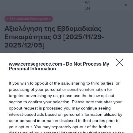
ΕΛ
EN
Εβδομαδιαία Επικαιρότητα
Αξιολόγηση της Εβδομαδιαίας
Επικαιρότητας 03 [2025/11/29-
2025/12/05]
8 Δεκεμβρίου 2025
1 Min
www.ceresegreece.com -
Do Not Process My
Αξιολόγηση της Εβδομαδιαίας
Personal Information
Επικαιρότητας
If you wish to opt-out of the sale, sharing to third parties, or
Εβδομάδα 03 [2025/11/29-2025/12/05]
processing of your personal or sensitive information for
targeted advertising by us, please use the below opt-out
_
section to confirm your selection. Please note that after your
Κάθε Δευτέρα, ο ΤΟΡΕΝΕ δημοσιεύει την αποτίμηση
opt-out request is processed you may continue seeing
των Δόκιμων Ερευνητών για την εβδομάδα που
interest-based ads based on personal information utilized by
πέρασε:
us or personal information disclosed to third parties prior to
your opt-out. You may separately opt-out of the further
_